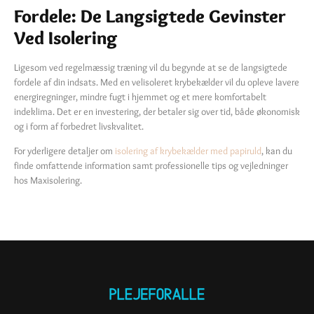
Fordele: De Langsigtede Gevinster
Ved Isolering
Ligesom ved regelmæssig træning vil du begynde at se de langsigtede
fordele af din indsats. Med en velisoleret krybekælder vil du opleve lavere
energiregninger, mindre fugt i hjemmet og et mere komfortabelt
indeklima. Det er en investering, der betaler sig over tid, både økonomisk
og i form af forbedret livskvalitet.
For yderligere detaljer om
isolering af krybekælder med papiruld
, kan du
finde omfattende information samt professionelle tips og vejledninger
hos Maxisolering.