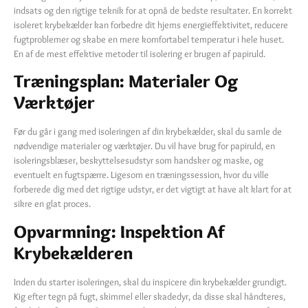
indsats og den rigtige teknik for at opnå de bedste resultater. En korrekt
isoleret krybekælder kan forbedre dit hjems energieffektivitet, reducere
fugtproblemer og skabe en mere komfortabel temperatur i hele huset.
En af de mest effektive metoder til isolering er brugen af papiruld.
Træningsplan: Materialer Og
Værktøjer
Før du går i gang med isoleringen af din krybekælder, skal du samle de
nødvendige materialer og værktøjer. Du vil have brug for papiruld, en
isoleringsblæser, beskyttelsesudstyr som handsker og maske, og
eventuelt en fugtspærre. Ligesom en træningssession, hvor du ville
forberede dig med det rigtige udstyr, er det vigtigt at have alt klart for at
sikre en glat proces.
Opvarmning: Inspektion Af
Krybekælderen
Inden du starter isoleringen, skal du inspicere din krybekælder grundigt.
Kig efter tegn på fugt, skimmel eller skadedyr, da disse skal håndteres,