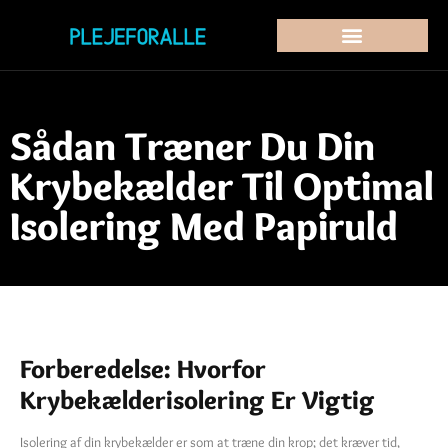
Sådan Træner Du Din
Krybekælder Til Optimal
Isolering Med Papiruld
Forberedelse: Hvorfor
Krybekælderisolering Er Vigtig
Isolering af din krybekælder er som at træne din krop; det kræver tid,