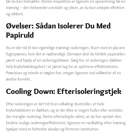
før du kan fortsætte. Denne inspektion er ligesom en opvarmning før en
træning – den forbereder området og sikrer, at du kan arbejde effektivt
og sikkert.
Øvelser: Sådan Isolerer Du Med
Papiruld
Nu er det tid til den egentlige træning: isoleringen. Start med at placere
fugtspærren, hvis det er nødvendigt. Dernæst skal du fordele papirulden
jævnt ved hjælp af en isoleringsblæser. Sørg for, at isoleringen dækker
hele krybekældergulvet i et jævnt lag for at optimere effektiviteten.
Præcision og teknik er nøglen her, meget ligesom ved udførelse af en
øvelse korrekt.
Cooling Down: Efterisoleringstjek
Efter isoleringen er det tid til en afkøling. Kontroller, at hele
krybekælderen er dækket, og at der ikke er nogen huller eller områder,
der mangler isolering. Dette efterarbejde sikrer, at du har opnået den
bedste mulige isoleringseffektivitet, ligesom en nedkøling efter træning
hjælper med at forhindre skader og fremmer restitution.