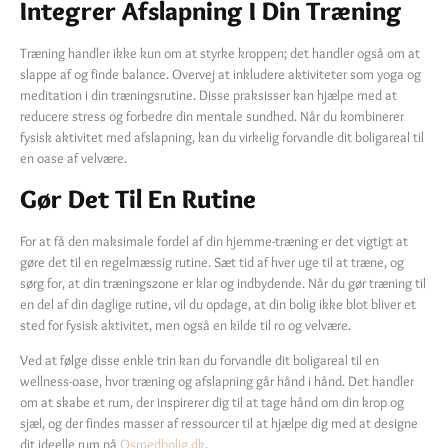
Integrer Afslapning I Din Træning
Træning handler ikke kun om at styrke kroppen; det handler også om at
slappe af og finde balance. Overvej at inkludere aktiviteter som yoga og
meditation i din træningsrutine. Disse praksisser kan hjælpe med at
reducere stress og forbedre din mentale sundhed. Når du kombinerer
fysisk aktivitet med afslapning, kan du virkelig forvandle dit boligareal til
en oase af velvære.
Gør Det Til En Rutine
For at få den maksimale fordel af din hjemme-træning er det vigtigt at
gøre det til en regelmæssig rutine. Sæt tid af hver uge til at træne, og
sørg for, at din træningszone er klar og indbydende. Når du gør træning til
en del af din daglige rutine, vil du opdage, at din bolig ikke blot bliver et
sted for fysisk aktivitet, men også en kilde til ro og velvære.
Ved at følge disse enkle trin kan du forvandle dit boligareal til en
wellness-oase, hvor træning og afslapning går hånd i hånd. Det handler
om at skabe et rum, der inspirerer dig til at tage hånd om din krop og
sjæl, og der findes masser af ressourcer til at hjælpe dig med at designe
dit ideelle rum på
Osmedbolig.dk
.