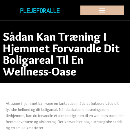
Sådan Kan Træning I
Hjemmet Forvandle Dit
Boligareal Til En
Wellness-Oase
At træne i hjemmet kan være en fantastisk måde at forbedre både dit
fysiske helbred og dit boligareal. Når du skaber en træningszone
derhjemme, kan du forvandle et almindeligt rum til en wellness-oase, der
fremmer velvære og afslapning. Det kræver blot nogle strategiske skridt
og en smule kreativitet.