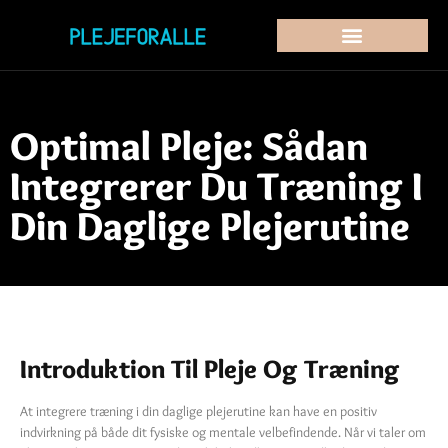
Optimal Pleje: Sådan
Integrerer Du Træning I
Din Daglige Plejerutine
Introduktion Til Pleje Og Træning
At integrere træning i din daglige plejerutine kan have en positiv
indvirkning på både dit fysiske og mentale velbefindende. Når vi taler om