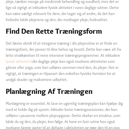
pleje, tænker mange på medicinsk behandling og sundhed, men det er
lige så vigtigt at inkludere fysisk aktivitet i vores daglige rutiner. Dette
kan være særligt relevant for dem, der tager sig af andre, da det kan
forbedre både plejerens og den, der modtager pleje, livskvalitet.
Find Den Rette Træningsform
Det første skridt til at integrere træning i din plejerutine er at finde en
træningsform, der passer til dine behov og livsstil. Dette kan være alt fra
lette strækøvelser til mere intensive træningsprogrammer. At inkludere
fysisk aktivitet
i din daglige pleje kan også involvere aktiviteter som
gåture eller yoga, som kan udføres sammen med den, du plejer. Det er
vigtigt, at træningen er tilpasset den enkeltes fysiske formåen for at
undgå skader og maksimere udbyttet.
Planlægning Af Træningen
Planlægning er essentiel. At lave en ugentlig træningsplan kan hjælpe dig
med at holde dig på sporet. Inkluder korte træningssessioner, der kan
udføres i pauserne mellem plejeopgaver. Dette skaber en struktur, som
både du og den, du plejer, kan følge. At have en fast rutine kan også
motivere begge parter til at deltage i aktiviteten og gøre den til en sjov