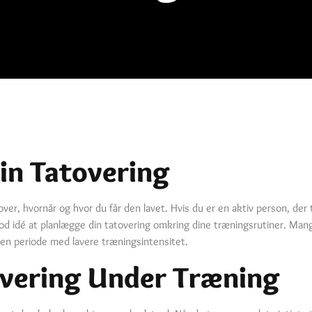
Din Tatovering
 over, hvornår og hvor du får den lavet. Hvis du er en aktiv person, de
n god idé at planlægge din tatovering omkring dine træningsrutiner. Man
i en periode med lavere træningsintensitet.
overing Under Træning